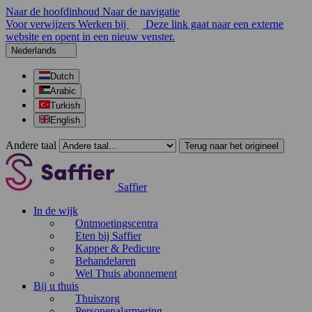
Naar de hoofdinhoud
Naar de navigatie
Voor verwijzers
Werken bij
Deze link gaat naar een externe
website en opent in een nieuw venster.
Nederlands
Dutch
Arabic
Turkish
English
Andere taal
Terug naar het origineel
Saffier
In de wijk
Ontmoetingscentra
Eten bij Saffier
Kapper & Pedicure
Behandelaren
Wel Thuis abonnement
Bij u thuis
Thuiszorg
Personenalarmering