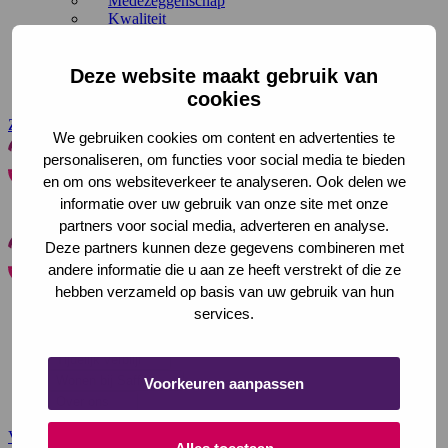
Medezeggenschap
Kwaliteit
Duurzaamheid
Onderzoek en innovatie
Met steun van
Deze website maakt gebruik van
Folders en brochures downloaden
cookies
Zoeken
Contact
We gebruiken cookies om content en advertenties te
personaliseren, om functies voor social media te bieden
en om ons websiteverkeer te analyseren. Ook delen we
Saffier
Zoeken
informatie over uw gebruik van onze site met onze
Menu
Sluiten
Zoeken
partners voor social media, adverteren en analyse.
Deze partners kunnen deze gegevens combineren met
andere informatie die u aan ze heeft verstrekt of die ze
Saffier
Sluiten
hebben verzameld op basis van uw gebruik van hun
services.
In de wijk
Bij u thuis
Tijdelijk verblijf
Wonen bij Saffier
Voorkeuren aanpassen
Over ons
Voor verwijzers
Werken bij
Deze link gaat naar een externe