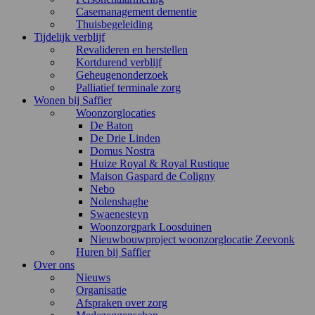
Casemanagement dementie
Thuisbegeleiding
Tijdelijk verblijf
Revalideren en herstellen
Kortdurend verblijf
Geheugenonderzoek
Palliatief terminale zorg
Wonen bij Saffier
Woonzorglocaties
De Baton
De Drie Linden
Domus Nostra
Huize Royal & Royal Rustique
Maison Gaspard de Coligny
Nebo
Nolenshaghe
Swaenesteyn
Woonzorgpark Loosduinen
Nieuwbouwproject woonzorglocatie Zeevonk
Huren bij Saffier
Over ons
Nieuws
Organisatie
Afspraken over zorg