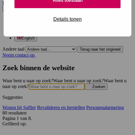
Alles toestaan
website en opent in een nieuw venster.
Nederlands
Details tonen
Dutch
Arabic
Turkish
English
Andere taal
Terug naar het origineel
Neem contact op
Zoek binnen de website
Waar bent u naar op zoek?
Waar bent u naar op zoek?
Waar bent u
naar op zoek?
Zoeken
Suggesties
Wonen bij Saffier
Revalideren en herstellen
Personenalarmering
80
resultaten
Pagina 1 van 8.
Gefilterd op: