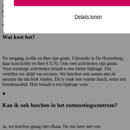
Ja. U bent van harte welkom om eerst kennis te maken en de sfeer te
proeven. En vindt u het spannend om alleen te komen? Breng dan
vooral iemand mee. Het is gratis en vrijblijvend.
Details tonen
Wat kost het?
De toegang, koffie en thee zijn gratis. Uitzonder is De Henneberg,
daar kost koffie en thee € 0,70. Ook veel activiteiten zijn gratis.
Voor sommige activiteiten betaalt u een kleine bijdrage. Dat
vertellen we altijd van tevoren. We lunchen ook samen met de
mensen die dat leuk vinden. Dit is vaak een warme lunch, soms een
broodmaaltijd. Hier betaalt u een bijdrage voor.
Kan ik ook lunchen in het ontmoetingscentrum?
Ja, we lunchen graag met elkaar. De ene keer met een