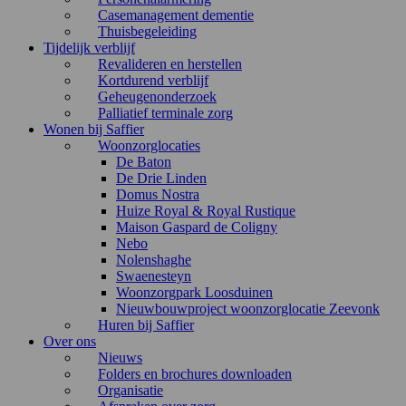
Casemanagement dementie
Thuisbegeleiding
Tijdelijk verblijf
Revalideren en herstellen
Kortdurend verblijf
Geheugenonderzoek
Palliatief terminale zorg
Wonen bij Saffier
Woonzorglocaties
De Baton
De Drie Linden
Domus Nostra
Huize Royal & Royal Rustique
Maison Gaspard de Coligny
Nebo
Nolenshaghe
Swaenesteyn
Woonzorgpark Loosduinen
Nieuwbouwproject woonzorglocatie Zeevonk
Huren bij Saffier
Over ons
Nieuws
Folders en brochures downloaden
Organisatie