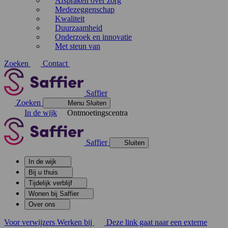
Afspraken over zorg
Medezeggenschap
Kwaliteit
Duurzaamheid
Onderzoek en innovatie
Met steun van
Zoeken
Contact
Saffier
Zoeken
Menu
Sluiten
In de wijk
Ontmoetingscentra
Saffier
Sluiten
In de wijk
Bij u thuis
Tijdelijk verblijf
Wonen bij Saffier
Over ons
Voor verwijzers
Werken bij
Deze link gaat naar een externe