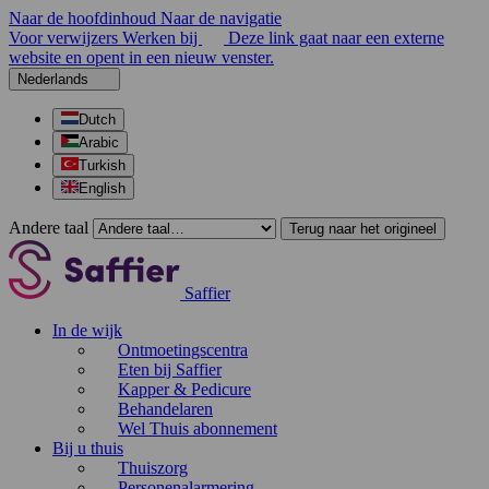
Naar de hoofdinhoud
Naar de navigatie
Voor verwijzers
Werken bij
Deze link gaat naar een externe
website en opent in een nieuw venster.
Nederlands
Dutch
Arabic
Turkish
English
Andere taal
Terug naar het origineel
Saffier
In de wijk
Ontmoetingscentra
Eten bij Saffier
Kapper & Pedicure
Behandelaren
Wel Thuis abonnement
Bij u thuis
Thuiszorg
Personenalarmering