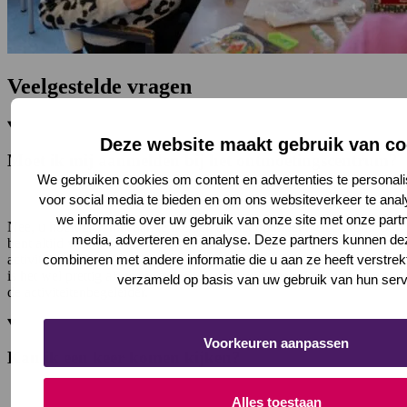
Veelgestelde vragen
Deze website maakt gebruik van co
Moet ik mij aanmelden bij het ontmoetingscentrum?
We gebruiken cookies om content en advertenties te personali
voor social media te bieden en om ons websiteverkeer te ana
we informatie over uw gebruik van onze site met onze partn
Nee, u hoeft zich niet aan te melden bij het ontmoetingscentrum. U
media, adverteren en analyse. Deze partners kunnen d
bent altijd welkom voor een praatje en een kop koffie. Veel
combineren met andere informatie die u aan ze heeft verstrek
activiteiten zijn ook op basis van inloop. Voor sommige activiteiten
is het wel prettig als we weten dat u mee wilt doen. Vraag er naar bij
verzameld op basis van uw gebruik van hun serv
de activiteitenbegeleider.
Voorkeuren aanpassen
Kan ik een keer komen kijken?
Alles toestaan