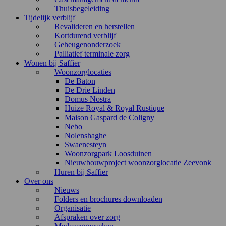
Thuisbegeleiding
Tijdelijk verblijf
Revalideren en herstellen
Kortdurend verblijf
Geheugenonderzoek
Palliatief terminale zorg
Wonen bij Saffier
Woonzorglocaties
De Baton
De Drie Linden
Domus Nostra
Huize Royal & Royal Rustique
Maison Gaspard de Coligny
Nebo
Nolenshaghe
Swaenesteyn
Woonzorgpark Loosduinen
Nieuwbouwproject woonzorglocatie Zeevonk
Huren bij Saffier
Over ons
Nieuws
Folders en brochures downloaden
Organisatie
Afspraken over zorg