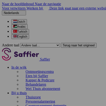
Naar de hoofdinhoud
Naar de navigatie
Voor verwijzers
Werken bij
Deze link gaat naar een externe websi
Nederlands
Dutch
Arabic
Turkish
English
Andere taal
Terug naar het origineel
Saffier
In de wijk
Ontmoetingscentra
Eten bij Saffier
Kapper & Pedicure
Behandelaren
Wel Thuis abonnement
Bij u thuis
Thuiszorg
Personenalarmering
Casemanagement dementie