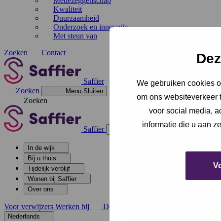
Medezeggenschap
Kwaliteit
Duurzaamheid
Onderzoek en innovatie
Met steun van
Zoeken
Contact
Dez
Saffier
We gebruiken cookies om
Zoeken
Menu
Sluiten
om ons websiteverkeer t
Zoeken
voor social media, 
informatie die u aan z
Saffier
Sluiten
In de wijk
Bij u thuis
V
Tijdelijk verblijf
Wonen bij Saffier
Over ons
Voor verwijzers
Werken bij
Deze link gaat naar een externe websi
Nederlands