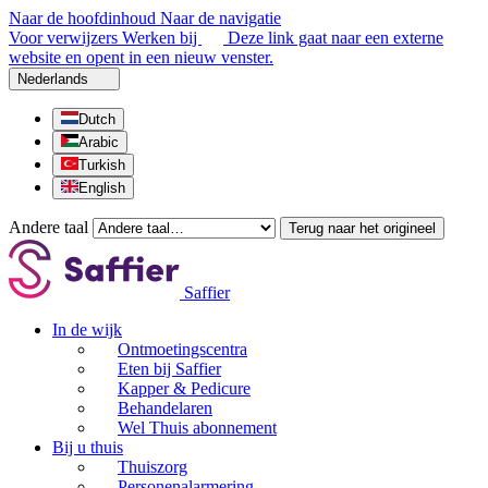
Naar de hoofdinhoud
Naar de navigatie
Voor verwijzers
Werken bij
Deze link gaat naar een externe
website en opent in een nieuw venster.
Nederlands
Dutch
Arabic
Turkish
English
Andere taal
Terug naar het origineel
Saffier
In de wijk
Ontmoetingscentra
Eten bij Saffier
Kapper & Pedicure
Behandelaren
Wel Thuis abonnement
Bij u thuis
Thuiszorg
Personenalarmering