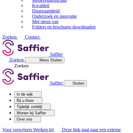
Medezeggenschap
Kwaliteit
Duurzaamheid
Onderzoek en innovatie
Met steun van
Folders en brochures downloaden
Zoeken
Contact
Saffier
Zoeken
Menu
Sluiten
Zoeken
Saffier
Sluiten
In de wijk
Bij u thuis
Tijdelijk verblijf
Wonen bij Saffier
Over ons
Voor verwijzers
Werken bij
Deze link gaat naar een externe