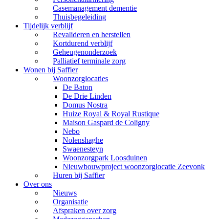
Casemanagement dementie
Thuisbegeleiding
Tijdelijk verblijf
Revalideren en herstellen
Kortdurend verblijf
Geheugenonderzoek
Palliatief terminale zorg
Wonen bij Saffier
Woonzorglocaties
De Baton
De Drie Linden
Domus Nostra
Huize Royal & Royal Rustique
Maison Gaspard de Coligny
Nebo
Nolenshaghe
Swaenesteyn
Woonzorgpark Loosduinen
Nieuwbouwproject woonzorglocatie Zeevonk
Huren bij Saffier
Over ons
Nieuws
Organisatie
Afspraken over zorg