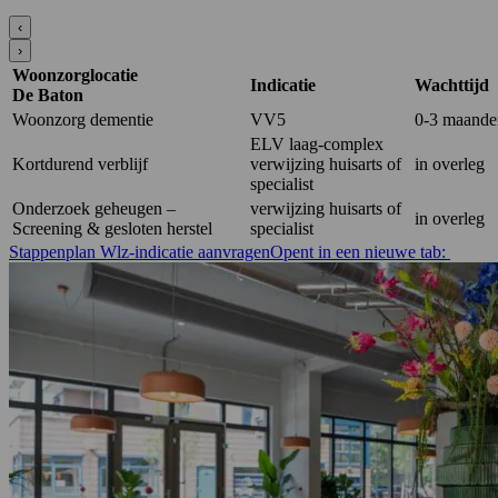
‹
›
Woonzorglocatie
Indicatie
Wachttijd
De Baton
Woonzorg dementie
VV5
0-3 maande
ELV laag-complex
Kortdurend verblijf
verwijzing huisarts of
in overleg
specialist
Onderzoek geheugen –
verwijzing huisarts of
in overleg
Screening & gesloten herstel
specialist
Stappenplan Wlz-indicatie aanvragen
Opent in een nieuwe tab: