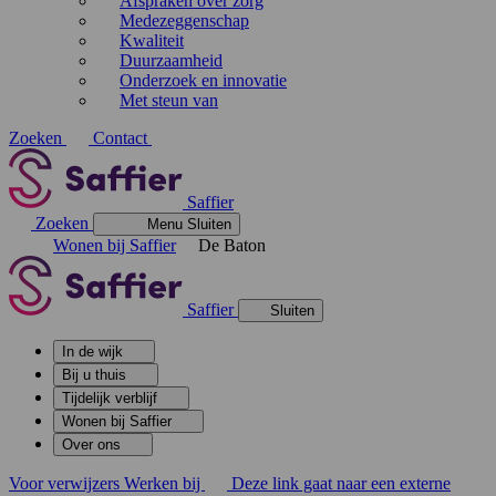
Afspraken over zorg
Medezeggenschap
Kwaliteit
Duurzaamheid
Onderzoek en innovatie
Met steun van
Zoeken
Contact
Saffier
Zoeken
Menu
Sluiten
Wonen bij Saffier
De Baton
Saffier
Sluiten
In de wijk
Bij u thuis
Tijdelijk verblijf
Wonen bij Saffier
Over ons
Voor verwijzers
Werken bij
Deze link gaat naar een externe