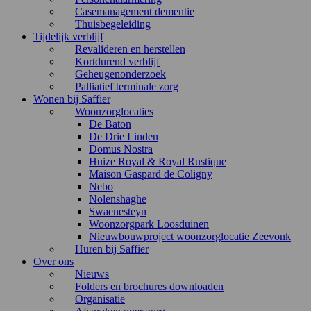
Casemanagement dementie
Thuisbegeleiding
Tijdelijk verblijf
Revalideren en herstellen
Kortdurend verblijf
Geheugenonderzoek
Palliatief terminale zorg
Wonen bij Saffier
Woonzorglocaties
De Baton
De Drie Linden
Domus Nostra
Huize Royal & Royal Rustique
Maison Gaspard de Coligny
Nebo
Nolenshaghe
Swaenesteyn
Woonzorgpark Loosduinen
Nieuwbouwproject woonzorglocatie Zeevonk
Huren bij Saffier
Over ons
Nieuws
Folders en brochures downloaden
Organisatie