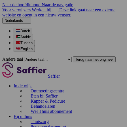
Naar de hoofdinhoud
Naar de navigatie
Voor verwijzers
Werken bij
Deze link gaat naar een externe
website en opent in een nieuw venster.
Nederlands
Dutch
Arabic
Turkish
English
Andere taal
Terug naar het origineel
Saffier
In de wijk
Ontmoetingscentra
Eten bij Saffier
Kapper & Pedicure
Behandelaren
Wel Thuis abonnement
Bij u thuis
Thuiszorg
Personenalarmering