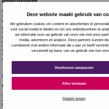
ondersteuning
In De Baton zijn vier appartementen voor kortdurend verblijf. Deze
Deze website maakt gebruik van co
appartementen zijn helemaal ingericht. U hoeft alleen uw
persoonlijke spullen mee te nemen.
We gebruiken cookies om content en advertenties te personali
Kortdurend verblijf is een tijdelijk verblijf van maximaal 28 dagen.
voor social media te bieden en om ons websiteverkeer te ana
Deze vorm van verblijf is bedoeld voor mensen die na een
we informatie over uw gebruik van onze site met onze partn
ziekenhuisopname nog niet sterk genoeg zijn om direct naar huis te
media, adverteren en analyse. Deze partners kunnen d
gaan, of wanneer een mantelzorger tijdelijk niet beschikbaar is. U
combineren met andere informatie die u aan ze heeft verstrek
ontvangt de verzorging en ondersteuning die u nodig heeft, maar
volgt geen intensief behandel- of revalidatieprogramma. De
verzameld op basis van uw gebruik van hun serv
voorwaarde is dat u na deze periode weer veilig en verantwoord
naar huis kunt.
Voorkeuren aanpassen
Kortdurend verblijf
Alles toestaan
Geheugenonderzoek
Soms is uitgebreider onderzoek nodig om duidelijk te krijgen
Details tonen
waardoor problemen met het geheugen of het denken ontstaan. De
Baton heeft hiervoor een cognitieve screeningsafdeling.