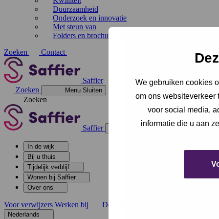
Kwaliteit
Duurzaamheid
Onderzoek en innovatie
Met steun van
Folders en brochures downloaden
Zoeken
Contact
Dez
Saffier
We gebruiken cookies om
Zoeken
Menu
Sluiten
om ons websiteverkeer t
Zoeken
voor social media, 
informatie die u aan z
Saffier
Sluiten
In de wijk
Bij u thuis
V
Tijdelijk verblijf
Wonen bij Saffier
Over ons
Voor verwijzers
Werken bij
Deze link gaat naar een externe websi
Nederlands