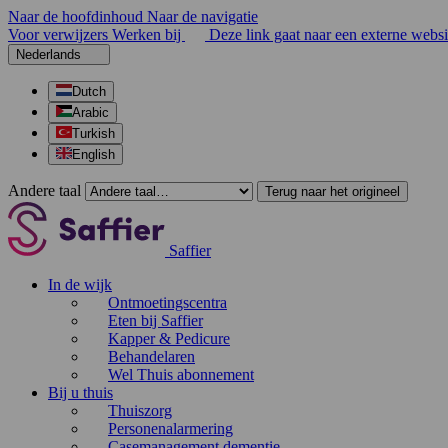
Naar de hoofdinhoud
Naar de navigatie
Voor verwijzers
Werken bij
Deze link gaat naar een externe websi
Nederlands
Dutch
Arabic
Turkish
English
Andere taal
Terug naar het origineel
Saffier
In de wijk
Ontmoetingscentra
Eten bij Saffier
Kapper & Pedicure
Behandelaren
Wel Thuis abonnement
Bij u thuis
Thuiszorg
Personenalarmering
Casemanagement dementie