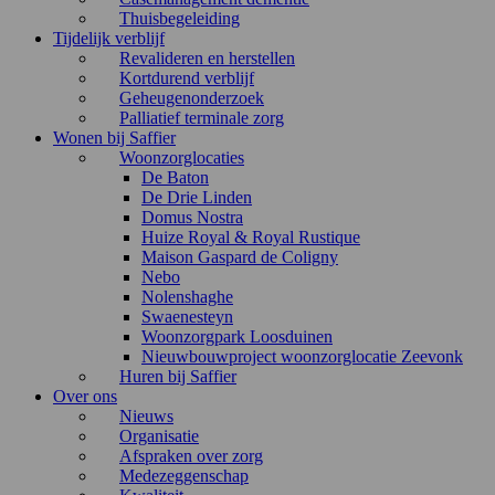
Thuisbegeleiding
Tijdelijk verblijf
Revalideren en herstellen
Kortdurend verblijf
Geheugenonderzoek
Palliatief terminale zorg
Wonen bij Saffier
Woonzorglocaties
De Baton
De Drie Linden
Domus Nostra
Huize Royal & Royal Rustique
Maison Gaspard de Coligny
Nebo
Nolenshaghe
Swaenesteyn
Woonzorgpark Loosduinen
Nieuwbouwproject woonzorglocatie Zeevonk
Huren bij Saffier
Over ons
Nieuws
Organisatie
Afspraken over zorg
Medezeggenschap