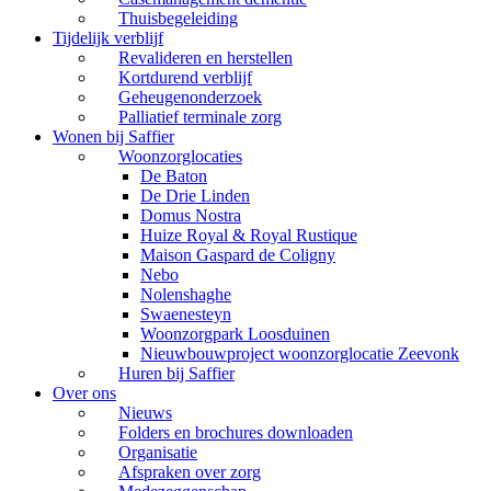
Thuisbegeleiding
Tijdelijk verblijf
Revalideren en herstellen
Kortdurend verblijf
Geheugenonderzoek
Palliatief terminale zorg
Wonen bij Saffier
Woonzorglocaties
De Baton
De Drie Linden
Domus Nostra
Huize Royal & Royal Rustique
Maison Gaspard de Coligny
Nebo
Nolenshaghe
Swaenesteyn
Woonzorgpark Loosduinen
Nieuwbouwproject woonzorglocatie Zeevonk
Huren bij Saffier
Over ons
Nieuws
Folders en brochures downloaden
Organisatie
Afspraken over zorg