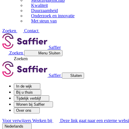
Medezeggenschap
Kwaliteit
Duurzaamheid
Onderzoek en innovatie
Met steun van
Zoeken
Contact
Saffier
Zoeken
Menu
Sluiten
Zoeken
Saffier
Sluiten
In de wijk
Bij u thuis
Tijdelijk verblijf
Wonen bij Saffier
Over ons
Voor verwijzers
Werken bij
Deze link gaat naar een externe websi
Nederlands