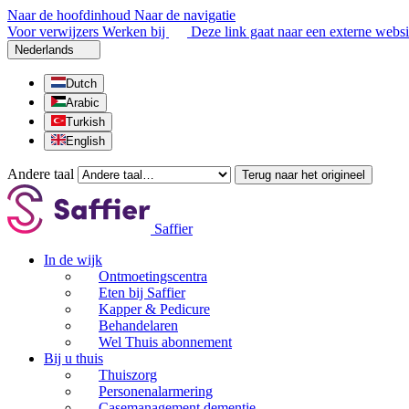
Naar de hoofdinhoud
Naar de navigatie
Voor verwijzers
Werken bij
Deze link gaat naar een externe websi
Nederlands
Dutch
Arabic
Turkish
English
Andere taal
Terug naar het origineel
Saffier
In de wijk
Ontmoetingscentra
Eten bij Saffier
Kapper & Pedicure
Behandelaren
Wel Thuis abonnement
Bij u thuis
Thuiszorg
Personenalarmering
Casemanagement dementie