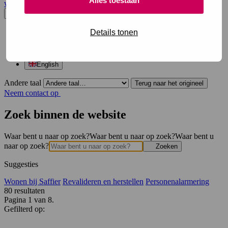
Alles toestaan
website en opent in een nieuw venster.
Nederlands
Details tonen
Dutch
Arabic
Turkish
English
Andere taal
Terug naar het origineel
Neem contact op
Zoek binnen de website
Waar bent u naar op zoek?
Waar bent u naar op zoek?
Waar bent u
naar op zoek?
Zoeken
Suggesties
Wonen bij Saffier
Revalideren en herstellen
Personenalarmering
80
resultaten
Pagina 1 van 8.
Gefilterd op: