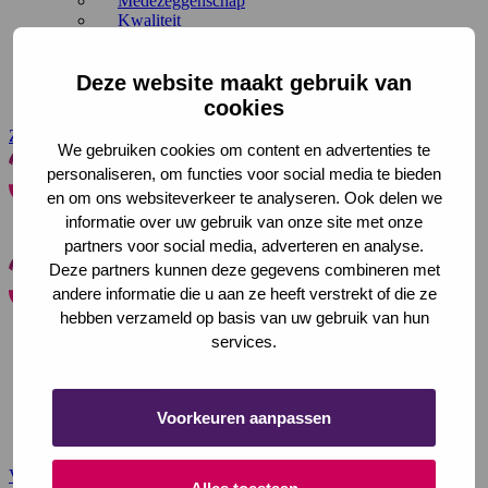
Medezeggenschap
Kwaliteit
Duurzaamheid
Onderzoek en innovatie
Met steun van
Deze website maakt gebruik van
Folders en brochures downloaden
cookies
Zoeken
Contact
We gebruiken cookies om content en advertenties te
personaliseren, om functies voor social media te bieden
en om ons websiteverkeer te analyseren. Ook delen we
Saffier
Zoeken
informatie over uw gebruik van onze site met onze
Menu
Sluiten
Zoeken
partners voor social media, adverteren en analyse.
Deze partners kunnen deze gegevens combineren met
andere informatie die u aan ze heeft verstrekt of die ze
Saffier
Sluiten
hebben verzameld op basis van uw gebruik van hun
services.
In de wijk
Bij u thuis
Tijdelijk verblijf
Wonen bij Saffier
Voorkeuren aanpassen
Over ons
Voor verwijzers
Werken bij
Deze link gaat naar een externe