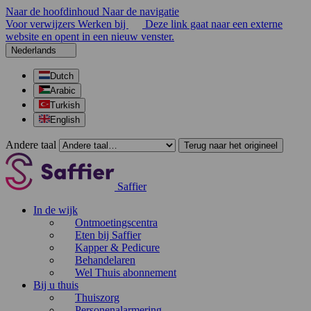
Naar de hoofdinhoud
Naar de navigatie
Voor verwijzers
Werken bij
Deze link gaat naar een externe
website en opent in een nieuw venster.
Nederlands
Dutch
Arabic
Turkish
English
Andere taal
Terug naar het origineel
Saffier
In de wijk
Ontmoetingscentra
Eten bij Saffier
Kapper & Pedicure
Behandelaren
Wel Thuis abonnement
Bij u thuis
Thuiszorg
Personenalarmering