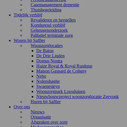
Casemanagement dementie
Thuisbegeleiding
Tijdelijk verblijf
Revalideren en herstellen
Kortdurend verblijf
Geheugenonderzoek
Palliatief terminale zorg
Wonen bij Saffier
Woonzorglocaties
De Baton
De Drie Linden
Domus Nostra
Huize Royal & Royal Rustique
Maison Gaspard de Coligny
Nebo
Nolenshaghe
Swaenesteyn
Woonzorgpark Loosduinen
Nieuwbouwproject woonzorglocatie Zeevonk
Huren bij Saffier
Over ons
Nieuws
Organisatie
Afspraken over zorg