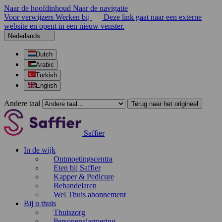
Naar de hoofdinhoud
Naar de navigatie
Voor verwijzers
Werken bij
Deze link gaat naar een externe
website en opent in een nieuw venster.
Nederlands
Dutch
Arabic
Turkish
English
Andere taal
Terug naar het origineel
Saffier
In de wijk
Ontmoetingscentra
Eten bij Saffier
Kapper & Pedicure
Behandelaren
Wel Thuis abonnement
Bij u thuis
Thuiszorg
Personenalarmering