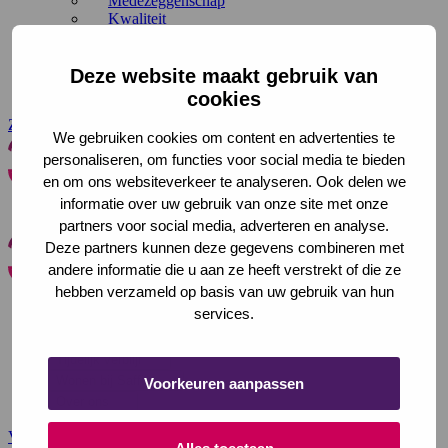
Medezeggenschap
Kwaliteit
Duurzaamheid
Onderzoek en innovatie
Met steun van
Deze website maakt gebruik van
Folders en brochures downloaden
cookies
Zoeken
Contact
We gebruiken cookies om content en advertenties te
personaliseren, om functies voor social media te bieden
en om ons websiteverkeer te analyseren. Ook delen we
Saffier
Zoeken
informatie over uw gebruik van onze site met onze
Menu
Sluiten
Zoeken
partners voor social media, adverteren en analyse.
Deze partners kunnen deze gegevens combineren met
andere informatie die u aan ze heeft verstrekt of die ze
Saffier
Sluiten
hebben verzameld op basis van uw gebruik van hun
services.
In de wijk
Bij u thuis
Tijdelijk verblijf
Wonen bij Saffier
Voorkeuren aanpassen
Over ons
Voor verwijzers
Werken bij
Deze link gaat naar een externe