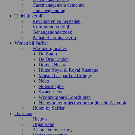
Casemanagement dementie
Thuisbegeleiding
Tijdelijk verblijf
Revalideren en herstellen
Kortdurend verblijf
Geheugenonderzoek
Palliatief terminale zorg
Wonen bij Saffier
Woonzorglocaties
De Baton
De Drie Linden
Domus Nostra
Huize Royal & Royal Rustique
Maison Gaspard de Coligny
Nebo
Nolenshaghe
Swaenesteyn
Woonzorgpark Loosduinen
Nieuwbouwproject woonzorglocatie Zeevonk
Huren bij Saffier
Over ons
Nieuws
Organisatie
Afspraken over zorg