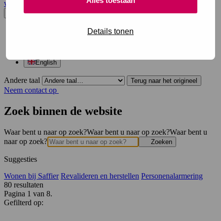
Alles toestaan
website en opent in een nieuw venster.
Nederlands
Details tonen
Dutch
Arabic
Turkish
English
Andere taal
Terug naar het origineel
Neem contact op
Zoek binnen de website
Waar bent u naar op zoek?
Waar bent u naar op zoek?
Waar bent u
naar op zoek?
Zoeken
Suggesties
Wonen bij Saffier
Revalideren en herstellen
Personenalarmering
80
resultaten
Pagina 1 van 8.
Gefilterd op: