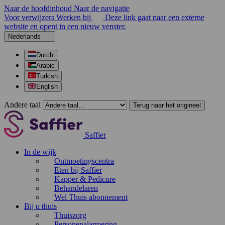
Naar de hoofdinhoud
Naar de navigatie
Voor verwijzers
Werken bij
Deze link gaat naar een externe
website en opent in een nieuw venster.
Nederlands
Dutch
Arabic
Turkish
English
Andere taal
Terug naar het origineel
Saffier
In de wijk
Ontmoetingscentra
Eten bij Saffier
Kapper & Pedicure
Behandelaren
Wel Thuis abonnement
Bij u thuis
Thuiszorg
Personenalarmering