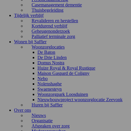
Casemanagement dementie
Thuisbegeleiding
Tijdelijk verblijf
Revalideren en herstellen
Kortdurend verblijf
Geheugenonderzoek
Palliatief terminale zorg
Wonen bij Saffier
Woonzorglocaties
De Baton
De Drie Linden
Domus Nostra
Huize Royal & Royal Rustique
Maison Gaspard de Coligny
Nebo
Nolenshaghe
Swaenesteyn
Woonzorgpark Loosduinen
Nieuwbouwproject woonzorglocatie Zeevonk
Huren bij Saffier
Over ons
Nieuws
Organisatie
Afspraken over zorg