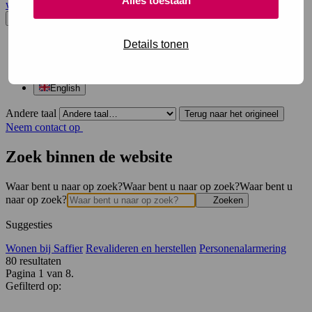
Alles toestaan
website en opent in een nieuw venster.
Nederlands
Details tonen
Dutch
Arabic
Turkish
English
Andere taal
Terug naar het origineel
Neem contact op
Zoek binnen de website
Waar bent u naar op zoek?
Waar bent u naar op zoek?
Waar bent u
naar op zoek?
Zoeken
Suggesties
Wonen bij Saffier
Revalideren en herstellen
Personenalarmering
80
resultaten
Pagina 1 van 8.
Gefilterd op: