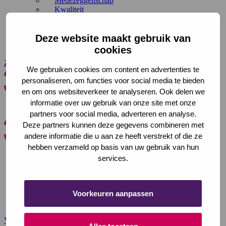
Medezeggenschap
Kwaliteit
Duurzaamheid
Onderzoek en innovatie
Met steun van
Deze website maakt gebruik van
Folders en brochures downloaden
cookies
Zoeken
Contact
We gebruiken cookies om content en advertenties te
personaliseren, om functies voor social media te bieden
en om ons websiteverkeer te analyseren. Ook delen we
Saffier
Zoeken
informatie over uw gebruik van onze site met onze
Menu
Sluiten
Zoeken
partners voor social media, adverteren en analyse.
Deze partners kunnen deze gegevens combineren met
andere informatie die u aan ze heeft verstrekt of die ze
Saffier
Sluiten
hebben verzameld op basis van uw gebruik van hun
services.
In de wijk
Bij u thuis
Tijdelijk verblijf
Wonen bij Saffier
Voorkeuren aanpassen
Over ons
Voor verwijzers
Werken bij
Deze link gaat naar een externe