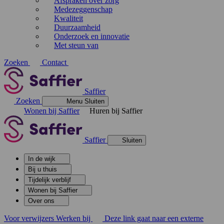
Afspraken over zorg
Medezeggenschap
Kwaliteit
Duurzaamheid
Onderzoek en innovatie
Met steun van
Zoeken
Contact
Saffier
Zoeken
Menu
Sluiten
Wonen bij Saffier
Huren bij Saffier
Saffier
Sluiten
In de wijk
Bij u thuis
Tijdelijk verblijf
Wonen bij Saffier
Over ons
Voor verwijzers
Werken bij
Deze link gaat naar een externe