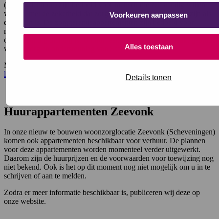
(Benoordenhout) zijn bedoeld voor mensen die zelfstandig willen
wonen, met de zekerheid dat zorg en ondersteuning dichtbij zijn als
Voorkeuren aanpassen
dat nodig is. De zorggarantieappartementen zijn bedoeld voor
mensen die zelfstandig willen wonen, met de zekerheid dat zorg en
ondersteuning dichtbij is. U huurt een appartement en maakt gebruik
Alles toestaan
van de zorg en ondersteuning van Saffier.
Meer informatie over de zorggarantieappartementen vindt u op de
locatiepagina van Maison Gaspard de Coligny.
Details tonen
Huurappartementen Zeevonk
In onze nieuw te bouwen woonzorglocatie Zeevonk (Scheveningen)
komen ook appartementen beschikbaar voor verhuur. De plannen
voor deze appartementen worden momenteel verder uitgewerkt.
Daarom zijn de huurprijzen en de voorwaarden voor toewijzing nog
niet bekend. Ook is het op dit moment nog niet mogelijk om u in te
schrijven of aan te melden.
Zodra er meer informatie beschikbaar is, publiceren wij deze op
onze website.