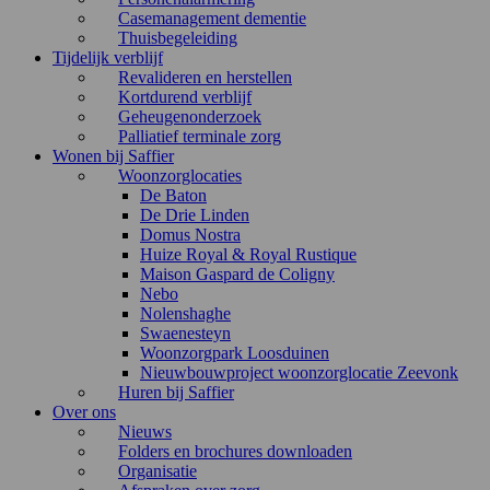
Casemanagement dementie
Thuisbegeleiding
Tijdelijk verblijf
Revalideren en herstellen
Kortdurend verblijf
Geheugenonderzoek
Palliatief terminale zorg
Wonen bij Saffier
Woonzorglocaties
De Baton
De Drie Linden
Domus Nostra
Huize Royal & Royal Rustique
Maison Gaspard de Coligny
Nebo
Nolenshaghe
Swaenesteyn
Woonzorgpark Loosduinen
Nieuwbouwproject woonzorglocatie Zeevonk
Huren bij Saffier
Over ons
Nieuws
Folders en brochures downloaden
Organisatie