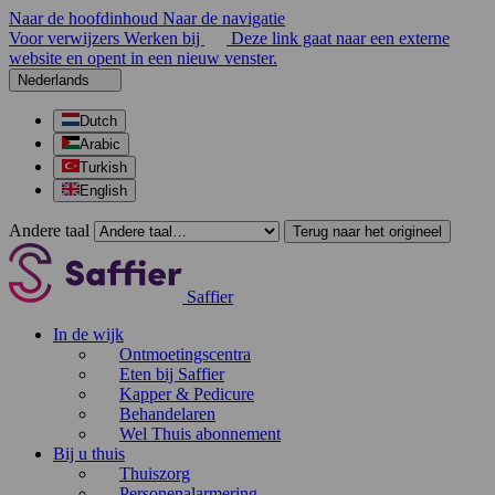
Naar de hoofdinhoud
Naar de navigatie
Voor verwijzers
Werken bij
Deze link gaat naar een externe
website en opent in een nieuw venster.
Nederlands
Dutch
Arabic
Turkish
English
Andere taal
Terug naar het origineel
Saffier
In de wijk
Ontmoetingscentra
Eten bij Saffier
Kapper & Pedicure
Behandelaren
Wel Thuis abonnement
Bij u thuis
Thuiszorg
Personenalarmering