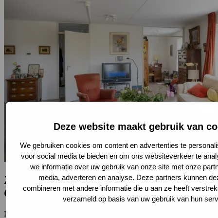
Deze website maakt gebruik van co
We gebruiken cookies om content en advertenties te personali
voor social media te bieden en om ons websiteverkeer te ana
we informatie over uw gebruik van onze site met onze partn
media, adverteren en analyse. Deze partners kunnen d
Zorggarantieappartementen Maison
combineren met andere informatie die u aan ze heeft verstrek
Gaspard de Coligny
verzameld op basis van uw gebruik van hun serv
De zorggarantieappartementen in Maison Gaspard de Coligny